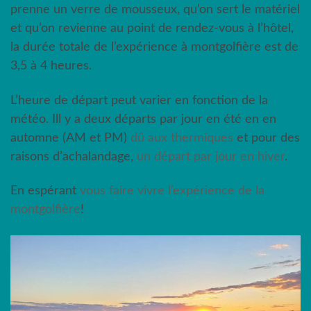
prenne un verre de mousseux, qu’on sert le matériel
et qu’on revienne au point de rendez-vous à l’hôtel,
la durée totale de l’expérience à montgolfière est de
3,5 à 4 heures.
L’heure de départ peut varier en fonction de la
météo. Ill y a deux départs par jour en été en en
automne (AM et PM)
dû aux thermiques
et pour des
raisons d’achalandage,
un départ par jour en hiver
.
En espérant
vous faire vivre l’expérience de la
montgolfière
!