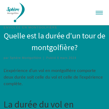
Aller au contenu
Menu
ENVOLÉE EN MONTGOLFIÈRE
Quelle est la durée d’un tour de
montgolfière?
par
Sphère Montgolfière
|
Publié
6 mars 2024
L’expérience d’un vol en montgolfière comporte
deux durée soit celle du vol et celle de l’expérience
complète.
La durée du vol en