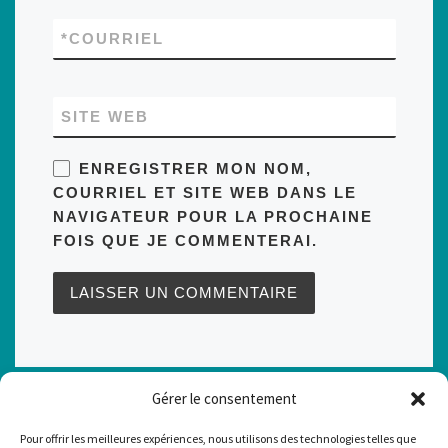
*
COURRIEL
SITE WEB
ENREGISTRER MON NOM,
COURRIEL ET SITE WEB DANS LE
NAVIGATEUR POUR LA PROCHAINE
FOIS QUE JE COMMENTERAI.
Navigation de l'article
Article précédent
Gérer le consentement
EST-CE QUE QU’ON PEUT FAIRE DE LA MONTGOLFIÈRE EN HIVER?
Pour offrir les meilleures expériences, nous utilisons des technologies telles que