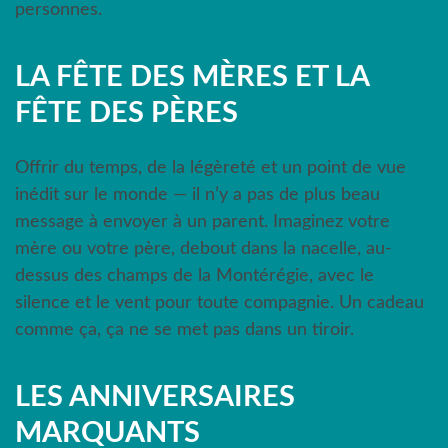
personnes.
LA FÊTE DES MÈRES ET LA
FÊTE DES PÈRES
Offrir du temps, de la légèreté et un point de vue
inédit sur le monde — il n’y a pas de plus beau
message à envoyer à un parent. Imaginez votre
mère ou votre père, debout dans la nacelle, au-
dessus des champs de la Montérégie, avec le
silence et le vent pour toute compagnie. Un cadeau
comme ça, ça ne se met pas dans un tiroir.
LES ANNIVERSAIRES
MARQUANTS