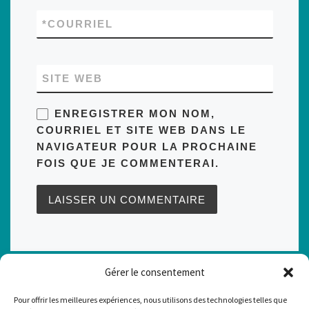
*
COURRIEL
SITE WEB
ENREGISTRER MON NOM,
COURRIEL ET SITE WEB DANS LE
NAVIGATEUR POUR LA PROCHAINE
FOIS QUE JE COMMENTERAI.
Navigation de l'article
Article précédent
Gérer le consentement
COMMENT SE DÉROULE L’ATTERRISSAGE D’UNE MONTGOLFIÈRE ?
Pour offrir les meilleures expériences, nous utilisons des technologies telles que