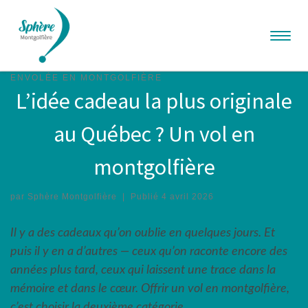
Aller au contenu
Menu
ENVOLÉE EN MONTGOLFIÈRE
L’idée cadeau la plus originale
au Québec ? Un vol en
montgolfière
par
Sphère Montgolfière
|
Publié
4 avril 2026
Il y a des cadeaux qu’on oublie en quelques jours. Et
puis il y en a d’autres — ceux qu’on raconte encore des
années plus tard, ceux qui laissent une trace dans la
mémoire et dans le cœur. Offrir un vol en montgolfière,
c’est choisir la deuxième catégorie.