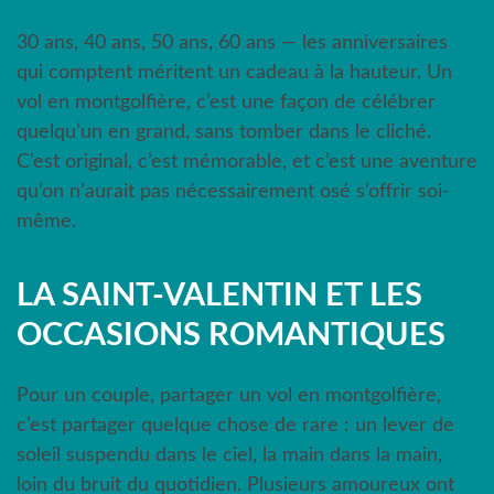
30 ans, 40 ans, 50 ans, 60 ans — les anniversaires
qui comptent méritent un cadeau à la hauteur. Un
vol en montgolfière, c’est une façon de célébrer
quelqu’un en grand, sans tomber dans le cliché.
C’est original, c’est mémorable, et c’est une aventure
qu’on n’aurait pas nécessairement osé s’offrir soi-
même.
LA SAINT-VALENTIN ET LES
OCCASIONS ROMANTIQUES
Pour un couple, partager un vol en montgolfière,
c’est partager quelque chose de rare : un lever de
soleil suspendu dans le ciel, la main dans la main,
loin du bruit du quotidien. Plusieurs amoureux ont